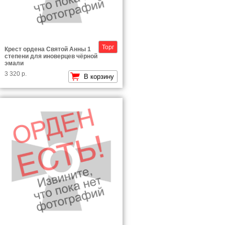
Торг
Крест ордена Святой Анны 1
степени для иноверцев чёрной
эмали
3 320 р.
В корзину