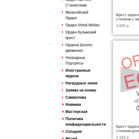
Станислава
Мальтийский
Крест орден
Орден
степени с в
Орден Virtuti Militari
3 600 р.
Орден Кульмский
крест
Ордена Белого
движения
Наградные
Портреты
Иностранные
ордена
Нагрудные знаки
Заявка на копию
Символика
Новинки
Мастерская
Политика
конфиденциальности
Крест орден
степени для
Складни
3 320 р.
Музей