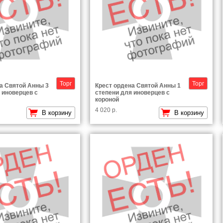
Торг
Торг
а Святой Анны 3
Крест ордена Святой Анны 1
 иноверцев с
степени для иноверцев с
короной
4 020 р.
В корзину
В корзину