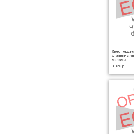
Крест орден
степени для
мечами
3 320 р.