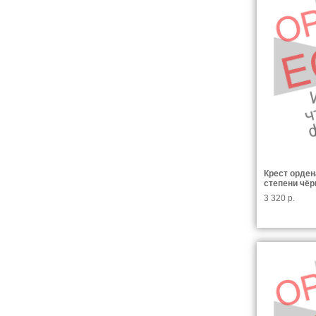
Крест орден
степени чёр
3 320 р.