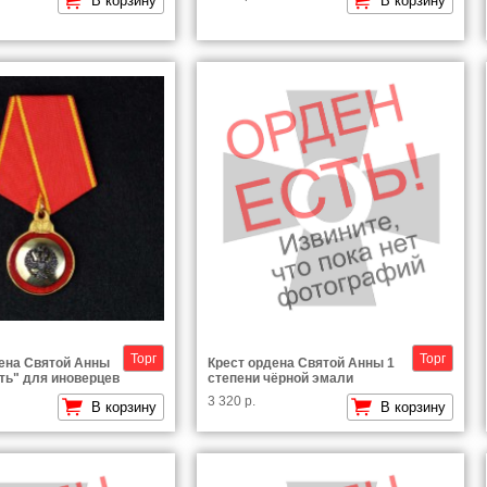
В корзину
В корзину
Торг
Торг
ена Святой Анны
Крест ордена Святой Анны 1
ть" для иноверцев
степени чёрной эмали
3 320 р.
В корзину
В корзину