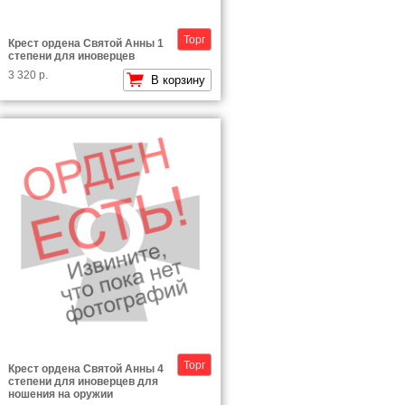
Торг
Крест ордена Святой Анны 1
степени для иноверцев
3 320 р.
В корзину
Торг
Крест ордена Святой Анны 4
степени для иноверцев для
ношения на оружии