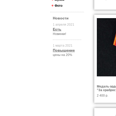
Фото
Новости
1 апреля 2021
Есть
Новинки!
1 марта 2021
Повышение
цены на 20%
Медаль орд
"За храброс
2 400 р.