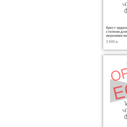
Крест орден
степени для
верхними м
3 600 р.