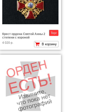
Торг
Крест ордена Святой Анны 2
степени с короной
4 020 р.
В корзину