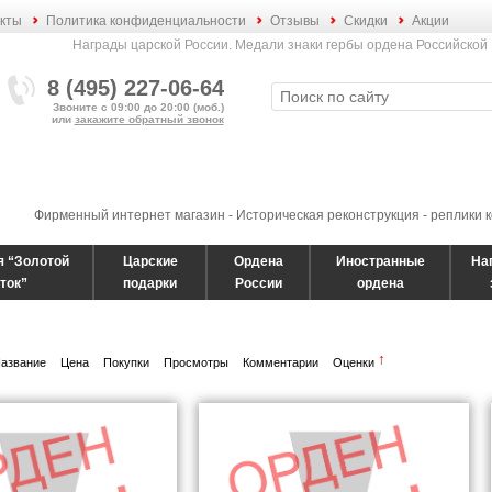
кты
Политика конфиденциальности
Отзывы
Скидки
Акции
Награды царской России. Медали знаки гербы ордена Российской
8 (495) 227-06-64
Звоните с 09:00 до 20:00 (моб.)
или
закажите обратный звонок
Фирменный интернет магазин - Историческая реконструкция - реплики
я “Золотой
Царские
Ордена
Иностранные
На
ток”
подарки
России
ордена
азвание
Цена
Покупки
Просмотры
Комментарии
Оценки