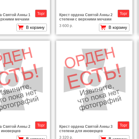
Торг
Торг
а Святой Анны 1
Крест ордена Святой Анны 2
ерхними мечами
степени с верхними мечами
3 600 р.
В корзину
В корзину
Торг
Торг
а Святой Анны 2
Крест ордена Святой Анны 3
 иноверцев
степени для иноверцев
3 320 р.