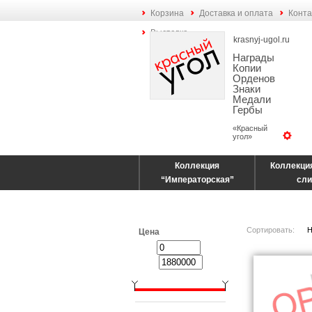
Корзина
Доставка и оплата
Конта
Выставка
krasnyj-ugol.ru
Награды
Копии
Орденов
Знаки
Медали
Гербы
«Красный
угол»
Коллекция
Коллекци
“Императорская”
сли
Сортировать:
Н
Цена