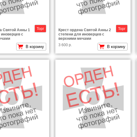
Торг
Торг
а Святой Анны 1
Крест ордена Святой Анны 2
 иноверцев с
степени для иноверцев с
ечами
верхними мечами
3 600 р.
В корзину
В корзину