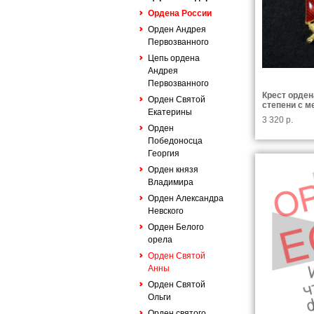
Ордена России
Орден Андрея
Первозванного
Цепь ордена
Андрея
Первозванного
Крест орден
Орден Святой
степени с м
Екатерины
3 320 р.
Орден
Победоносца
Георгия
Орден князя
Владимира
Орден Александра
Невского
Орден Белого
орела
Орден Святой
Анны
Орден Святой
Ольги
Орден святого