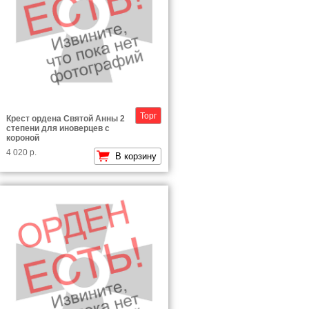
Торг
Крест ордена Святой Анны 2
степени для иноверцев с
короной
4 020 р.
В корзину