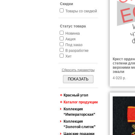
Скидки
Товары со скидкой
Статус товара
Новинка
Акция
Под заказ
В разработке
Хит
Крест орден
степени для
верхними ме
Сбросить параметры
эмали
4 020 р.
ПОКАЗАТЬ
Красный угол
Каталог продукции
Коллекция
“Императорская”
Коллекция
“Золотой слиток”
Царские подарки