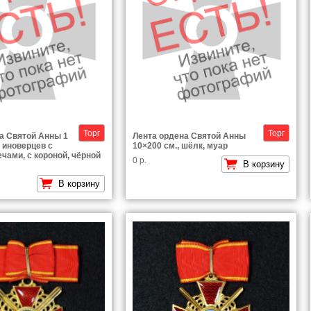
Торг
Торг
а Святой Анны 1
Лента ордена Святой Анны
 иноверцев с
10×200 см., шёлк, муар
чами, с короной, чёрной
0 р.
В корзину
В корзину