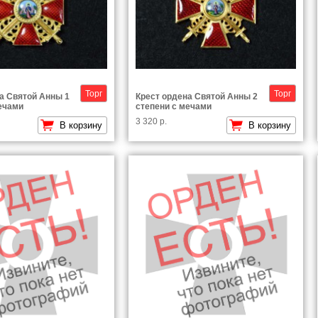
Торг
Торг
а Святой Анны 1
Крест ордена Святой Анны 2
ечами
степени с мечами
3 320 р.
В корзину
В корзину