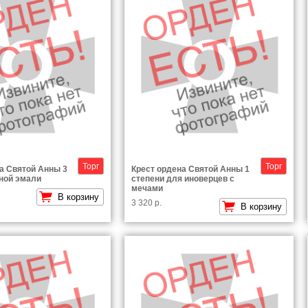
Торг
Торг
а Святой Анны 3
Крест ордена Святой Анны 1
ной эмали
степени для иноверцев с
мечами
В корзину
3 320 р.
В корзину